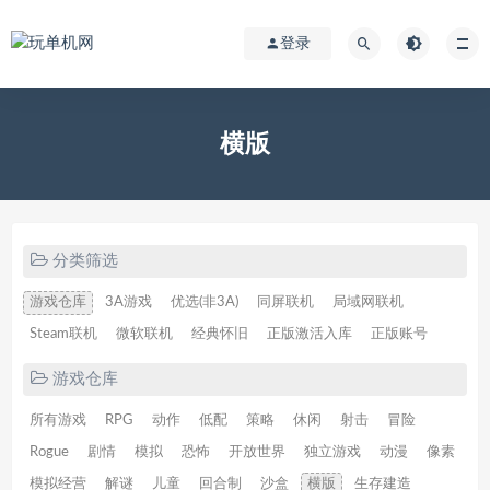
登录
横版
分类筛选
游戏仓库
3A游戏
优选(非3A)
同屏联机
局域网联机
Steam联机
微软联机
经典怀旧
正版激活入库
正版账号
游戏仓库
所有游戏
RPG
动作
低配
策略
休闲
射击
冒险
Rogue
剧情
模拟
恐怖
开放世界
独立游戏
动漫
像素
模拟经营
解谜
儿童
回合制
沙盒
横版
生存建造