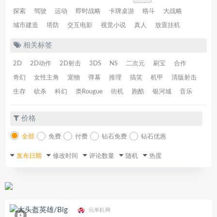
探索
驾驶
运动
即时战略
卡牌桌游
格斗
大战略
城市建造
塔防
交互电影
视觉小说
真人
放置挂机
相关标签
2D
2D动作
2D射击
3DS
NS
二次元
刷宝
合作
奇幻
女性主角
宠物
弹幕
推理
搞笑
机甲
清版射击
生存
砍杀
科幻
类Rougue
街机
跑酷
银河城
音乐
价格
全部
免费
付费
钻石免费
钻石优惠
发布日期
修改时间
评论数量
随机
热度
玩单机网