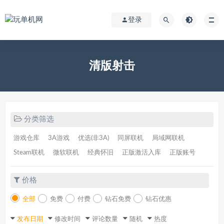
登录
清版射击
分类筛选
游戏仓库
3A游戏
优选(非3A)
同屏联机
局域网联机
Steam联机
微软联机
经典怀旧
正版激活入库
正版账号
价格
全部
免费
付费
钻石免费
钻石优惠
发布日期
修改时间
评论数量
随机
热度