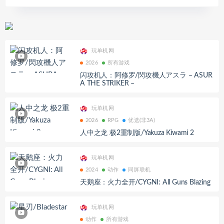
玩单机网
2026
所有游戏
闪攻机人：阿修罗/閃攻機人アスラ – ASUR
A THE STRIKER –
玩单机网
2026
RPG
优选(非3A)
人中之龙 极2重制版/Yakuza Kiwami 2
玩单机网
2024
动作
同屏联机
天鹅座：火力全开/CYGNI: All Guns Blazing
玩单机网
动作
所有游戏