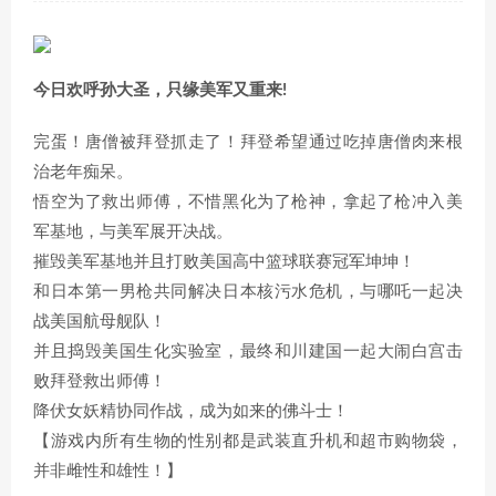
今日欢呼孙大圣，只缘美军又重来!
完蛋！唐僧被拜登抓走了！拜登希望通过吃掉唐僧肉来根
治老年痴呆。
悟空为了救出师傅，不惜黑化为了枪神，拿起了枪冲入美
军基地，与美军展开决战。
摧毁美军基地并且打败美国高中篮球联赛冠军坤坤！
和日本第一男枪共同解决日本核污水危机，与哪吒一起决
战美国航母舰队！
并且捣毁美国生化实验室，最终和川建国一起大闹白宫击
败拜登救出师傅！
降伏女妖精协同作战，成为如来的佛斗士！
【游戏内所有生物的性别都是武装直升机和超市购物袋，
并非雌性和雄性！】