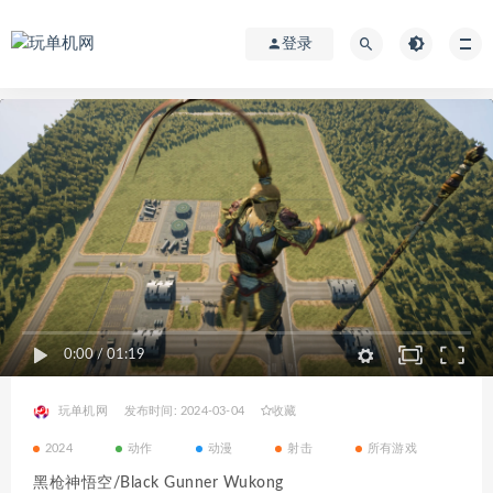
登录
0:00
/
01:19
玩单机网
发布时间: 2024-03-04
收藏
2024
动作
动漫
射击
所有游戏
黑枪神悟空/Black Gunner Wukong