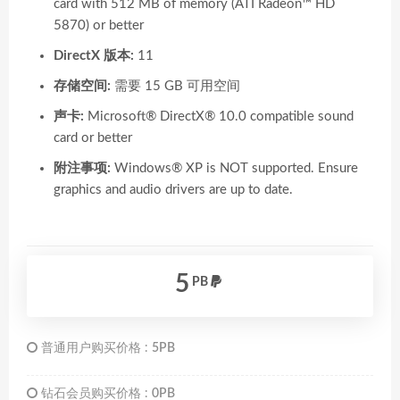
card with 512 MB of memory (ATI Radeon™ HD
5870) or better
DirectX 版本:
11
存储空间:
需要 15 GB 可用空间
声卡:
Microsoft® DirectX® 10.0 compatible sound
card or better
附注事项:
Windows® XP is NOT supported. Ensure
graphics and audio drivers are up to date.
5
PB
普通用户购买价格 :
5PB
钻石会员购买价格 :
0PB