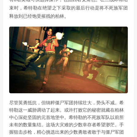
束时，希特勒在绝望之下采取的最后行动是将不死族军团
释放到已经饱受摧残的柏林。
尽管英勇抵抗，但纳粹僵尸军团持续壮大，势头不减。希
特勒这一威胁调动了起来。或许打败它的秘密就藏在柏林
中心深处坚固的元首地堡中。希特勒的不死族军队以前所
未有的数量集结。这场大灾难的少数幸存者希望渺茫。手
握狙击步枪，精心挑选出来的少数勇敢者敢于与僵尸军团