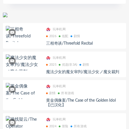
玩单机网
2026
低配
剧情
三相奇谈/Threefold Recital
玩单机网
2025
优选(非3A)
剧情
魔法少女的魔女审判/魔法少女ノ魔女裁判
玩单机网
剧情
所有游戏
黄金偶像案/The Case of the Golden Idol
【已汉化】
玩单机网
2024
冒险
所有游戏