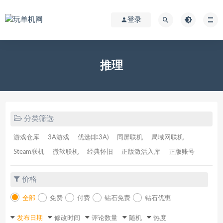
登录
推理
分类筛选
游戏仓库
3A游戏
优选(非3A)
同屏联机
局域网联机
Steam联机
微软联机
经典怀旧
正版激活入库
正版账号
价格
全部
免费
付费
钻石免费
钻石优惠
发布日期
修改时间
评论数量
随机
热度