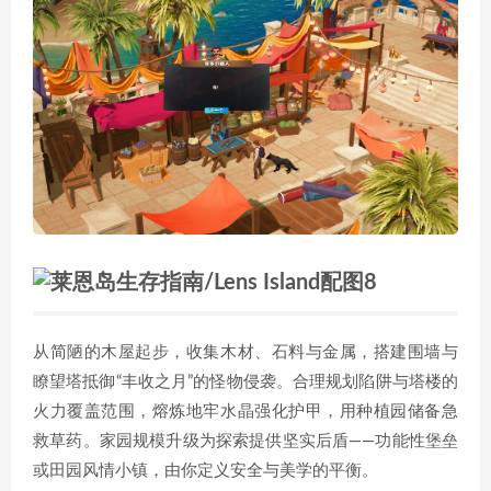
从简陋的木屋起步，收集木材、石料与金属，搭建围墙与
瞭望塔抵御“丰收之月”的怪物侵袭。合理规划陷阱与塔楼的
火力覆盖范围，熔炼地牢水晶强化护甲，用种植园储备急
救草药。家园规模升级为探索提供坚实后盾——功能性堡垒
或田园风情小镇，由你定义安全与美学的平衡。