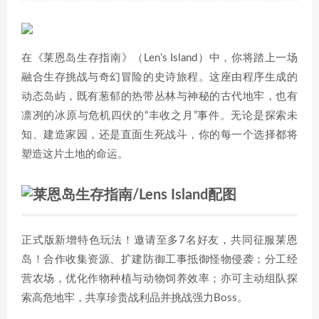
在《莱恩岛生存指南》（Len’s Island）中，你将踏上一场
融合生存挑战与奇幻冒险的史诗旅程。这座由程序生成的
动态岛屿，既有葱郁的热带丛林与神秘的古代地牢，也有
凛冽的冰原与危机四伏的“丰收之月”事件。无论是探索未
知、建造家园，还是直面生死战斗，你的每一个选择都将
塑造这片土地的命运。
正式版新增特色玩法！邀请至多7名好友，共同征服莱恩
岛！合作收集资源、扩建防御工事抵御怪物侵袭；分工经
营农场，优化作物种植与动物饲养效率；亦可主动组队探
索高危地牢，共享珍贵战利品并挑战强力Boss。