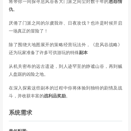
将带你一同探寻息风谷各大门派之间尘封数十年的
恩怨情
仇
。
厌倦了门派之间的尔虞我诈、日夜攻伐？也许是时候开启
一场真正的冒险了！
除了围绕大地图展开的策略经营玩法外，《息风谷战略》
还为玩家准备了许多可供游玩的特殊
副本
从机关密布的远古遗迹，到人迹罕至的静谧山谷，再到贼
人盘踞的凶险之地。
在深入探索这些副本的过程中你将体验到独特的剧情及战
斗，并收获丰富的
战利品奖励
。
系统需求