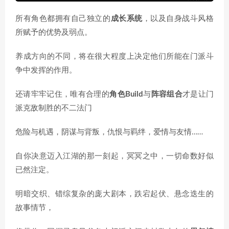
所有角色都拥有自己独立的
成长系统
，以及自身战斗风格
所赋予的优势及弱点。
养成方向的不同，将在很大程度上决定他们所能在门派斗
争中发挥的作用。
还请牢牢记住，唯有合理的
角色Build
与
阵容组合
才是让门
派克敌制胜的不二法门
危险与机遇，阴谋与背叛，仇恨与羁绊，爱情与友情……
自你决意迈入江湖的那一刻起，冥冥之中，一切命数好似
已然注定。
明暗交织、错综复杂的庞大剧本，跌宕起伏、悬念迭生的
故事情节，