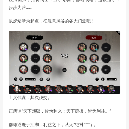
步步为营……
以虎焰堂为起点，征服息风谷的各大门派吧！
上兵伐谋，其次伐交。
正所谓“天下熙熙，皆为利来；天下攘攘，皆为利往。”
群雄逐鹿于江湖，利益之下，从无“绝对”二字。