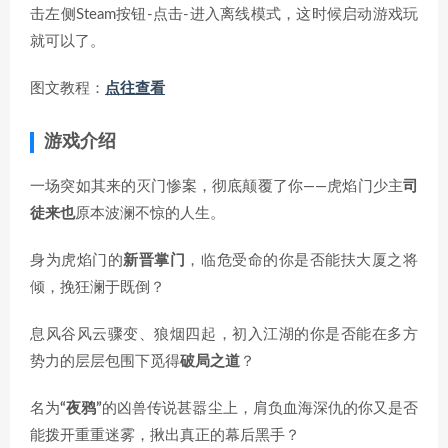
击左侧Steam按钮-点击-进入离线模式，这时候启动游戏玩
就可以了。
图文教程：
点往查看
游戏介绍
一场突如其来的灭门惨案，彻底颠覆了你——虎焰门少主
司
徒来也
原本波澜不惊的人生。
身为虎焰门的
新晋掌门
，临危受命的你是否能扶大厦之将
倾，挽狂澜于既倒？
息风谷风云骤变、狼烟四起，初入江湖的你是否能在多方
势力的层层包围下觅得
破局之道
？
名为
“夜鸦”
的凶兽传说甚嚣尘上，肩负血海深仇的你又是否
能拨开重重迷雾，揪出真正的幕后黑手？