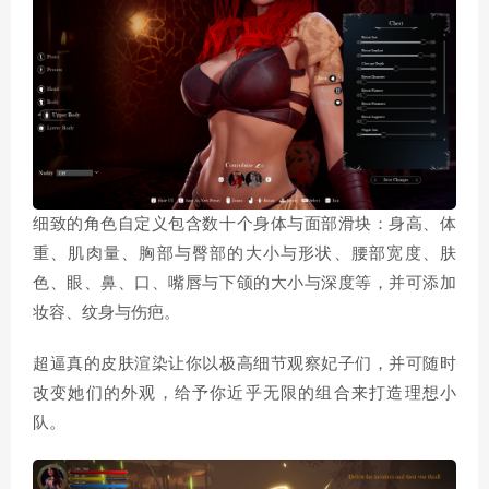
细致的角色自定义包含数十个身体与面部滑块：身高、体
重、肌肉量、胸部与臀部的大小与形状、腰部宽度、肤
色、眼、鼻、口、嘴唇与下颌的大小与深度等，并可添加
妆容、纹身与伤疤。
超逼真的皮肤渲染让你以极高细节观察妃子们，并可随时
改变她们的外观，给予你近乎无限的组合来打造理想小
队。