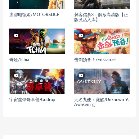
废都电锯姬/MOTORSLICE
刺客信条3：解放高清版【正
版激活入库】
奇娅/Tchia
击剑预备！/En Garde!
宇宙魔弹哥卓普/Godrop
无名九使：觉醒/Unknown 9:
Awakening