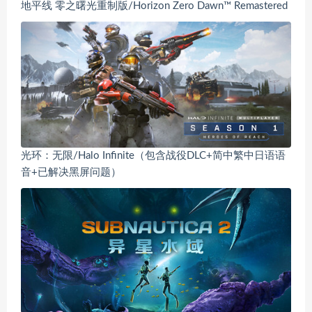
地平线 零之曙光重制版/Horizon Zero Dawn™ Remastered
光环：无限/Halo Infinite（包含战役DLC+简中繁中日语语
音+已解决黑屏问题）