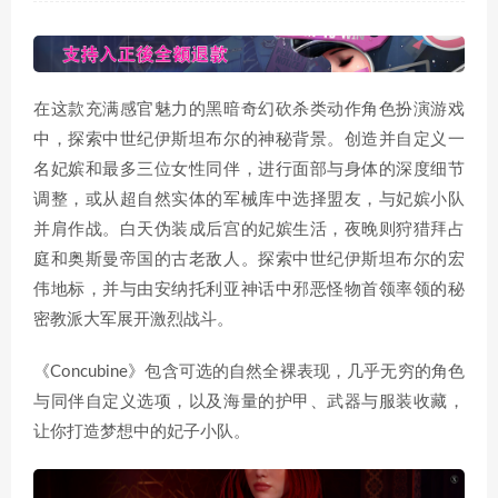
在这款充满感官魅力的黑暗奇幻砍杀类动作角色扮演游戏
中，探索中世纪伊斯坦布尔的神秘背景。创造并自定义一
名妃嫔和最多三位女性同伴，进行面部与身体的深度细节
调整，或从超自然实体的军械库中选择盟友，与妃嫔小队
并肩作战。白天伪装成后宫的妃嫔生活，夜晚则狩猎拜占
庭和奥斯曼帝国的古老敌人。探索中世纪伊斯坦布尔的宏
伟地标，并与由安纳托利亚神话中邪恶怪物首领率领的秘
密教派大军展开激烈战斗。
《Concubine》包含可选的自然全裸表现，几乎无穷的角色
与同伴自定义选项，以及海量的护甲、武器与服装收藏，
让你打造梦想中的妃子小队。