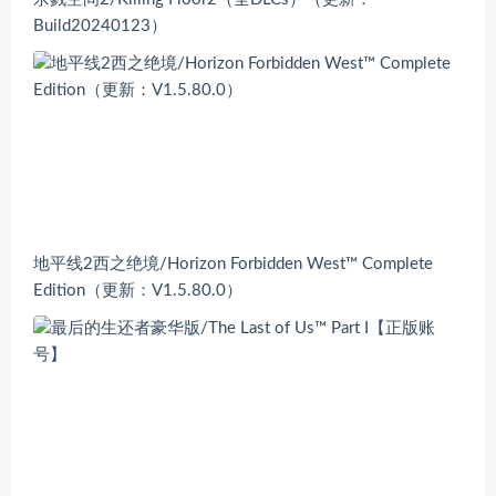
Build20240123）
地平线2西之绝境/Horizon Forbidden West™ Complete
Edition（更新：V1.5.80.0）