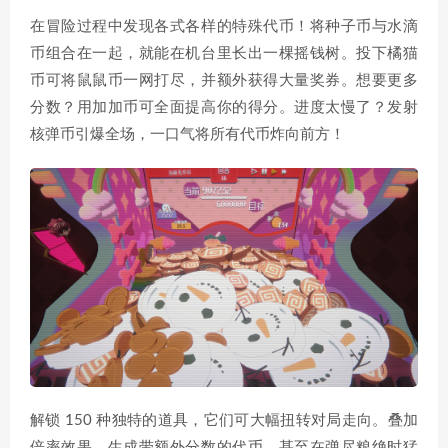
在冒险过程中发现各式各样的特殊代币！将种子币与水滴
币组合在一起，就能在机台里长出一棵摇钱树。投下橘猫
币可将鼠鼠币一网打尽，并额外获得大量奖券。想要更多
分数？用加加币可全面提高你的得分。进度太慢了？发射
核弹币引爆全场，一口气将所有代币炸向前方！
解锁 150 种独特的道具，它们可大幅扭转对局走向。叠加
倍率效果，生成带额外分数的代币，甚至在弹尽粮绝时猛