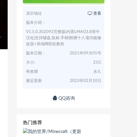
演示地址
查看
版本介绍：
V1.5.0.302092完整版|内置LMAO3.8简中
汉化|支持键盘.鼠标.手柄|附赠十八项功能修
改器+局域网联机教程
版本日期：
2021年09月05号
大小:
21G
有效期
永久
最近更新
2023年02月10日
QQ咨询
热门推荐