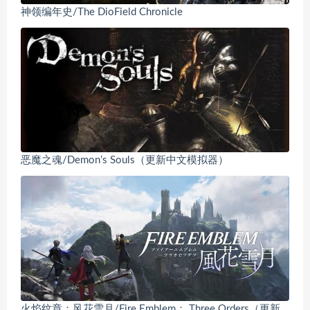
神领编年史/The DioField Chronicle
恶魔之魂/Demon’s Souls（更新中文模拟器）
火焰纹章：风花雪月/Fire Emblem： Three Orders（更新