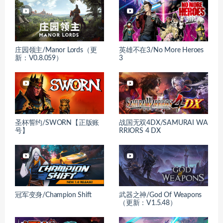
庄园领主/Manor Lords（更
英雄不在3/No More Heroes
新：V0.8.059）
3
圣杯誓约/SWORN【正版账
战国无双4DX/SAMURAI WA
号】
RRIORS 4 DX
冠军变身/Champion Shift
武器之神/God Of Weapons
（更新：V1.5.48）