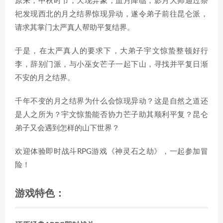
原来，中秋时节，天现异象，血月降临，影月大师通过祭
祀发现西北的月之结界惊现异动，遂令弟子前往昆仑派，
请求其掌门太严真人帮助平复结界。
于是，在太严真人的要求下，大弟子宇文惊蛰整顿好行
李，辞别门派，与小巫女芒子一起下山，寻找并平复日渐
不安的月之结界。
千年不变的月之结界为什么会惊现异动？这是自然之道还
是人之所为？宇文惊蛰能否协力芒子助其顺利平复？昆仑
弟子又会遇到怎样的山下世界？
欢迎体验即时战斗RPG游戏《神灵石之劫》，一起参加冒
险！
游戏特色：