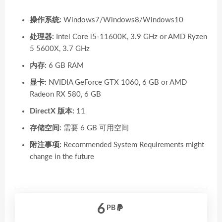
操作系统:
Windows7/Windows8/Windows10
处理器:
Intel Core i5-11600K, 3.9 GHz or AMD Ryzen
5 5600X, 3.7 GHz
内存:
6 GB RAM
显卡:
NVIDIA GeForce GTX 1060, 6 GB or AMD
Radeon RX 580, 6 GB
DirectX 版本:
11
存储空间:
需要 6 GB 可用空间
附注事项:
Recommended System Requirements might
change in the future
6
PB