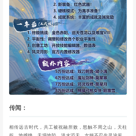
传闻：
相传远古时代，共工被祝融所败，怒触不周之山，天柱
折，地维绝，天塌地陷，洪水滔天。女娲不忍生灵涂炭，