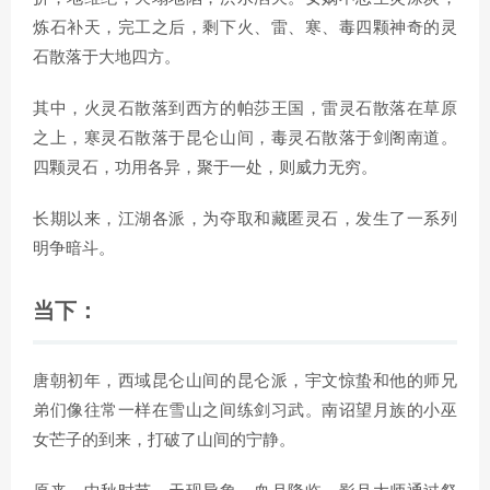
炼石补天，完工之后，剩下火、雷、寒、毒四颗神奇的灵
石散落于大地四方。
其中，火灵石散落到西方的帕莎王国，雷灵石散落在草原
之上，寒灵石散落于昆仑山间，毒灵石散落于剑阁南道。
四颗灵石，功用各异，聚于一处，则威力无穷。
长期以来，江湖各派，为夺取和藏匿灵石，发生了一系列
明争暗斗。
当下：
唐朝初年，西域昆仑山间的昆仑派，宇文惊蛰和他的师兄
弟们像往常一样在雪山之间练剑习武。南诏望月族的小巫
女芒子的到来，打破了山间的宁静。