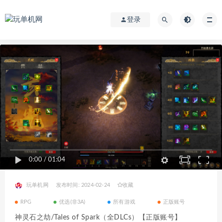
登录
0:00
/
01:04
玩单机网
发布时间: 2024-02-24
收藏
RPG
优选(非3A)
所有游戏
正版账号
神灵石之劫/Tales of Spark（全DLCs）【正版账号】