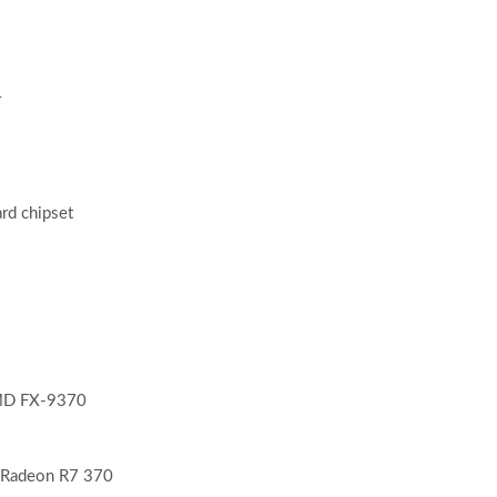
r
rd chipset
AMD FX-9370
Radeon R7 370