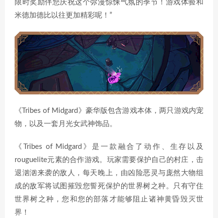
限时奖励伴您庆祝这个弥漫惊悚气氛的季节！游戏体验和
米德加德比以往更加精彩呢！”
《Tribes of Midgard》豪华版包含游戏本体，两只游戏内宠
物，以及一套月光女武神饰品。
《Tribes of Midgard》是一款融合了动作、生存以及
rouguelite元素的合作游戏。玩家需要保护自己的村庄，击
退汹汹来袭的敌人，每天晚上，由凶险恶灵与庞然大物组
成的敌军将试图摧毁您誓死保护的世界树之种。只有守住
世界树之种，您和您的部落才能够阻止诸神黄昏毁灭世
界！