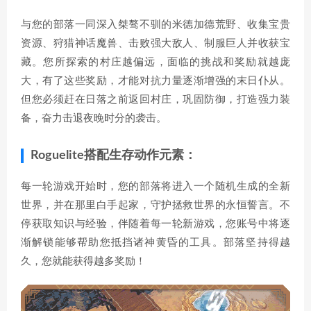
与您的部落一同深入桀骜不驯的米德加德荒野、收集宝贵
资源、狩猎神话魔兽、击败强大敌人、制服巨人并收获宝
藏。您所探索的村庄越偏远，面临的挑战和奖励就越庞
大，有了这些奖励，才能对抗力量逐渐增强的末日仆从。
但您必须赶在日落之前返回村庄，巩固防御，打造强力装
备，奋力击退夜晚时分的袭击。
Roguelite搭配生存动作元素：
每一轮游戏开始时，您的部落将进入一个随机生成的全新
世界，并在那里白手起家，守护拯救世界的永恒誓言。不
停获取知识与经验，伴随着每一轮新游戏，您账号中将逐
渐解锁能够帮助您抵挡诸神黄昏的工具。部落坚持得越
久，您就能获得越多奖励！