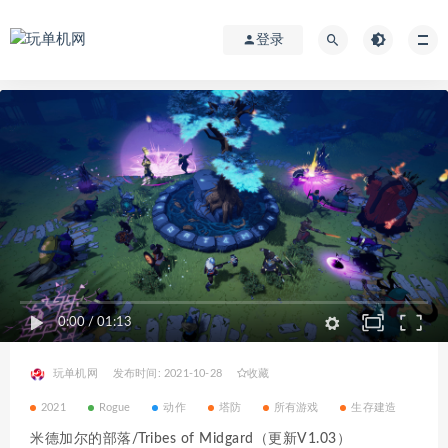
登录
0:00
/
01:13
玩单机网
发布时间: 2021-10-28
收藏
2021
Rogue
动作
塔防
所有游戏
生存建造
米德加尔的部落/Tribes of Midgard（更新V1.03）