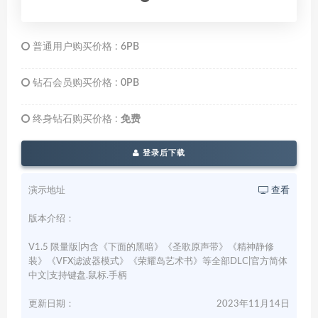
普通用户购买价格 :
6PB
钻石会员购买价格 :
0PB
终身钻石购买价格 :
免费
登录后下载
演示地址
查看
版本介绍：
V1.5 限量版|内含《下面的黑暗》《圣歌原声带》《精神静修
装》《VFX滤波器模式》《荣耀岛艺术书》等全部DLC|官方简体
中文|支持键盘.鼠标.手柄
更新日期：
2023年11月14日