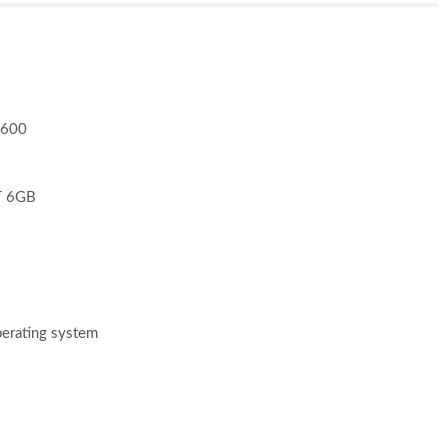
2600
T 6GB
perating system