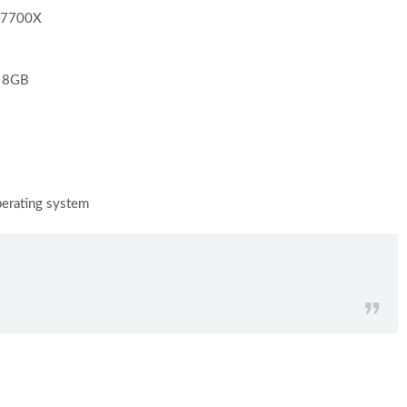
7 7700X
T 8GB
perating system