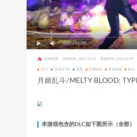
0:00
/
01:37
玩单机网
发布时间: 2021-12-03
更新时间: 2024-02-07
2024
优选(非3A)
低配
同屏联机
所有游戏
格斗
月姬乱斗/MELTY BLOOD: TY
本游戏包含的DLC如下图所示（全部）