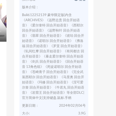
版本介绍：
Build.12252139 豪华限定版|内含
《ARCHIVES》《远野志贵 回合开始语
音》《爱尔奎特 回合开始语音》《西耶尔
回合开始语音》《远野秋叶 回合开始语
音》《翡翠 回合开始语音》《琥珀 回合开
始语音》《诺耶尔 回合开始语音》《弗洛
福 回合开始语音》《罗亚 回合开始语音》
《轧间红摩 回合开始语音》《有间都古 回
合开始语音》《暴走爱尔奎特 回合开始语
音》《剑兵 回合开始语音》《回合开始语
音 13角色组》《死徒诺耶尔 回合开始语
音》《苍崎青子 回合开始语音》《完全武
装西耶尔 回合开始语音》《马里奥 回合开
始语音》《玛修 回合开始语音》《涅可爱
尔奎 回合开始语音》《牛若丸 回合开始语
音》《岩窟王 回合开始语音》等全部DLC|
官方简体中文|支持键盘.鼠标.手柄
更新日期：
2024年02月06号
大小:
3.9G