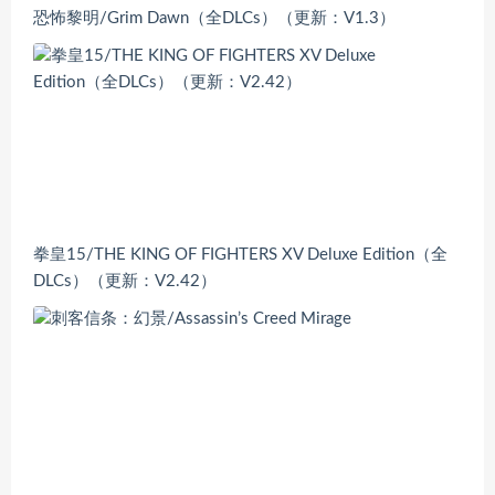
恐怖黎明/Grim Dawn（全DLCs）（更新：V1.3）
拳皇15/THE KING OF FIGHTERS XV Deluxe Edition（全
DLCs）（更新：V2.42）