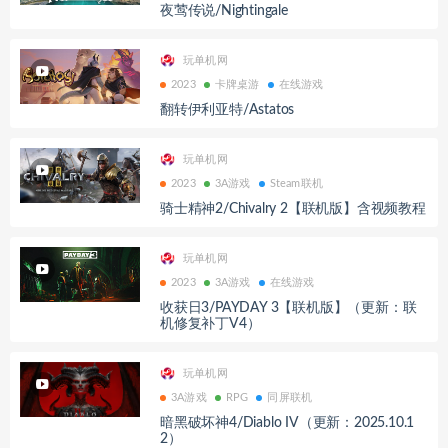
夜莺传说/Nightingale
玩单机网
2023
卡牌桌游
在线游戏
翻转伊利亚特/Astatos
玩单机网
2023
3A游戏
Steam联机
骑士精神2/Chivalry 2【联机版】含视频教程
玩单机网
2023
3A游戏
在线游戏
收获日3/PAYDAY 3【联机版】（更新：联
机修复补丁V4）
玩单机网
3A游戏
RPG
同屏联机
暗黑破坏神4/Diablo IV（更新：2025.10.1
2）