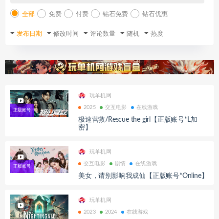
全部
免费
付费
钻石免费
钻石优惠
发布日期
修改时间
评论数量
随机
热度
玩单机网
2025
交互电影
在线游戏
极速营救/Rescue the girl【正版账号*L加
密】
玩单机网
交互电影
剧情
在线游戏
美女，请别影响我成仙【正版账号*Online】
玩单机网
2023
2024
在线游戏