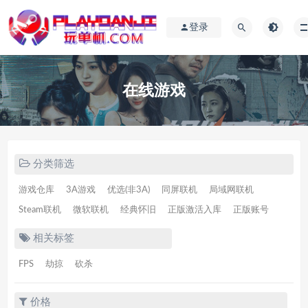
登录
在线游戏
分类筛选
游戏仓库
3A游戏
优选(非3A)
同屏联机
局域网联机
Steam联机
微软联机
经典怀旧
正版激活入库
正版账号
相关标签
FPS
劫掠
砍杀
价格