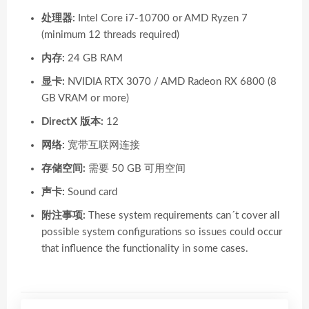
处理器:
Intel Core i7-10700 or AMD Ryzen 7
(minimum 12 threads required)
内存:
24 GB RAM
显卡:
NVIDIA RTX 3070 / AMD Radeon RX 6800 (8
GB VRAM or more)
DirectX 版本:
12
网络:
宽带互联网连接
存储空间:
需要 50 GB 可用空间
声卡:
Sound card
附注事项:
These system requirements can´t cover all
possible system configurations so issues could occur
that influence the functionality in some cases.