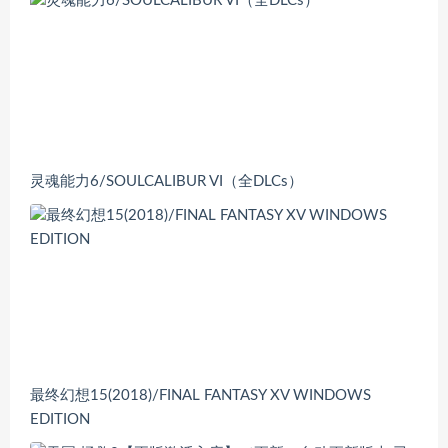
灵魂能力6/SOULCALIBUR VI（全DLCs）
最终幻想15(2018)/FINAL FANTASY XV WINDOWS
EDITION