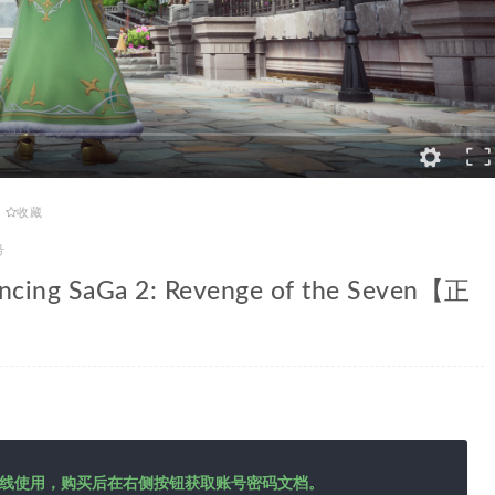
收藏
号
 SaGa 2: Revenge of the Seven【正