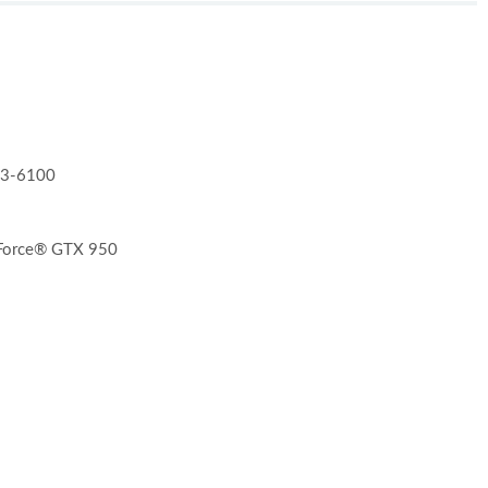
i3-6100
Force® GTX 950