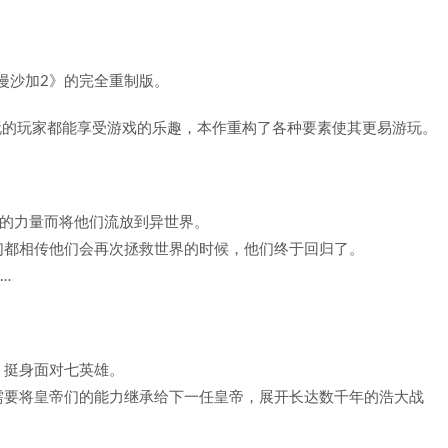
漫沙加2》的完全重制版。
游玩的玩家都能享受游戏的乐趣，本作重构了各种要素使其更易游玩。
大的力量而将他们流放到异世界。
们都相传他们会再次拯救世界的时候，他们终于回归了。
…
，挺身面对七英雄。
需要将皇帝们的能力继承给下一任皇帝，展开长达数千年的浩大战