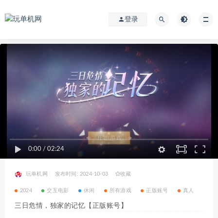
登录
0:00
/
02:24
玩单机网
发布时间: 2024-10-03
收藏
2024
交互电影
休闲
所有游戏
正版账号
真人
三日危情，独家的记忆【正版账号】