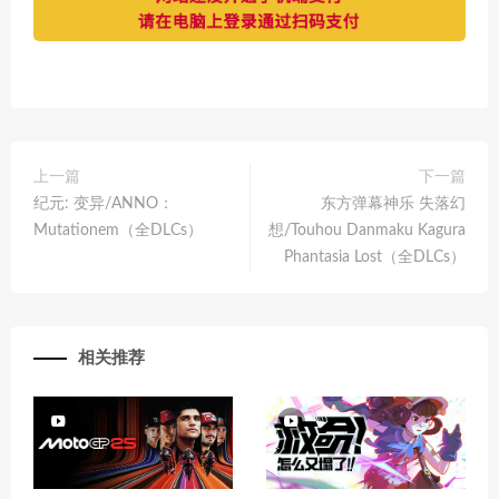
上一篇
下一篇
纪元: 变异/ANNO：
东方弹幕神乐 失落幻
Mutationem（全DLCs）
想/Touhou Danmaku Kagura
Phantasia Lost（全DLCs）
相关推荐