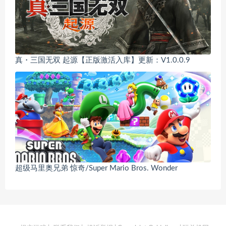
真・三国无双 起源【正版激活入库】更新：V1.0.0.9
超级马里奥兄弟 惊奇/Super Mario Bros. Wonder