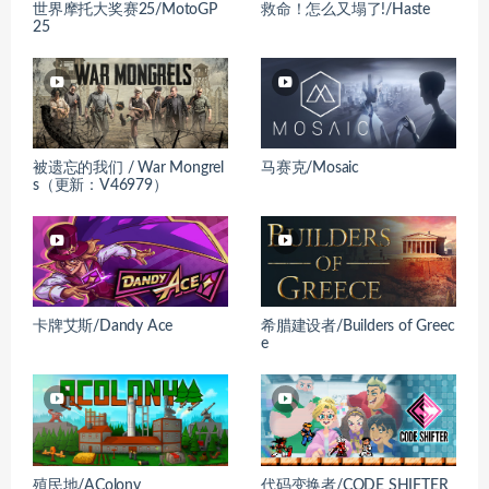
世界摩托大奖赛25/MotoGP
救命！怎么又塌了!/Haste
25
被遗忘的我们 / War Mongrel
马赛克/Mosaic
s（更新：V46979）
卡牌艾斯/Dandy Ace
希腊建设者/Builders of Greec
e
殖民地/AColony
代码变换者/CODE SHIFTER