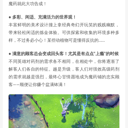
魔药就此大功告成！
• 多彩、闲适、充满活力的世界观！
丰富鲜明的美术设计撞上拿经典奇幻开玩笑的贱贱幽默，
带来轻松闲适的炼金体验。可供探索和收集的环境多种多
样，不过务必小心！某些动植物可是懂得反抗的……
• 满意的顾客总会变成回头客！尤其是有点点“上瘾”的时候
不同英雄对药剂的需求各不相同，在相处中，你将逐渐了
解客人们各自的特征。越是升级，客人们对强效高级药剂
的需求就越是强烈，最终心甘情愿地成为魔药铺的忠实顾
客——顺便让你赚个盆满钵满！