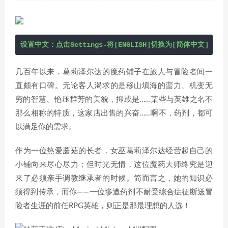
设置中文：点击Settings-将[ENGLISH]切换为[简体中文]
几百年以来，葛莉泽尔达的魔药铺子在旅人与冒险者间一
直颇有口碑。无论客人渴求的是移山填海的蛮力、机变无
穷的智慧、艳压群芳的美貌，抑或是……某些与英雄之名不
那么相称的特质，这家店出售的兴奋……啊不，药剂，都可
以满足你的需求。
作为一位热爱蘑菇的长者，女巫葛莉泽尔达经营起自己的
小铺向来尽心尽力；但时光无情，这位魔药大师终究是迎
来了必须亲手调教继承者的时候。简而言之，她的知识必
须得到传承，而你——一位惨遭药剂不耐受综合症征断送冒
险者生涯的前任RPG英雄，则正是那最理想的人选！