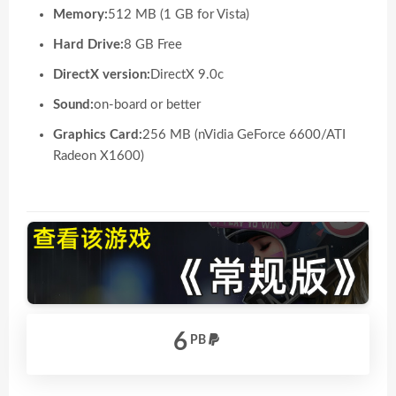
Memory:
512 MB (1 GB for Vista)
Hard Drive:
8 GB Free
DirectX version:
DirectX 9.0c
Sound:
on-board or better
Graphics Card:
256 MB (nVidia GeForce 6600/ATI
Radeon X1600)
6
PB