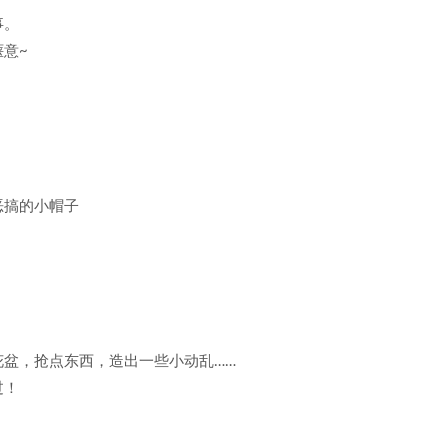
事。
意~
恶搞的小帽子
盆，抢点东西，造出一些小动乱……
过！