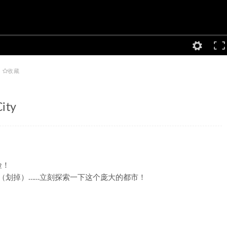
收藏
ity
险！
（划掉）……立刻探索一下这个庞大的都市！