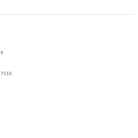
II
 7510