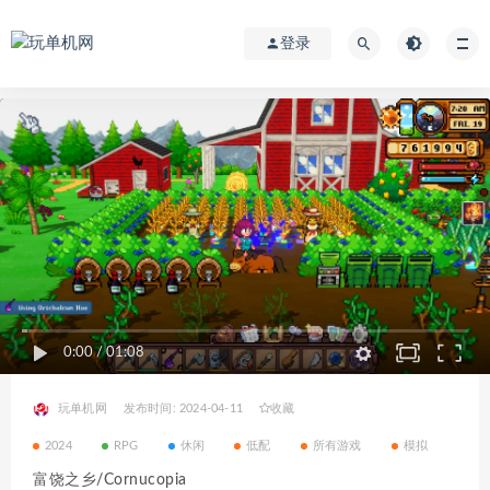
登录
0:00
/
01:08
玩单机网
发布时间: 2024-04-11
收藏
2024
RPG
休闲
低配
所有游戏
模拟
富饶之乡/Cornucopia