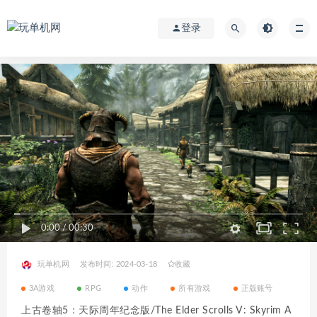
登录
0:00
/
00:30
玩单机网
发布时间: 2024-03-18
收藏
3A游戏
RPG
动作
所有游戏
正版账号
上古卷轴5：天际周年纪念版/The Elder Scrolls V: Skyrim A