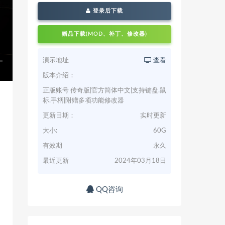
登录后下载
赠品下载(MOD、补丁、修改器)
演示地址
查看
版本介绍：
正版账号 传奇版|官方简体中文|支持键盘.鼠
标.手柄|附赠多项功能修改器
更新日期：
实时更新
大小:
60G
有效期
永久
最近更新
2024年03月18日
QQ咨询