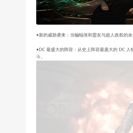
•新的威胁袭来：当蝙蝠侠和盟友与超人政权的余
•DC 最盛大的阵容：从史上阵容最庞大的 DC
斗。