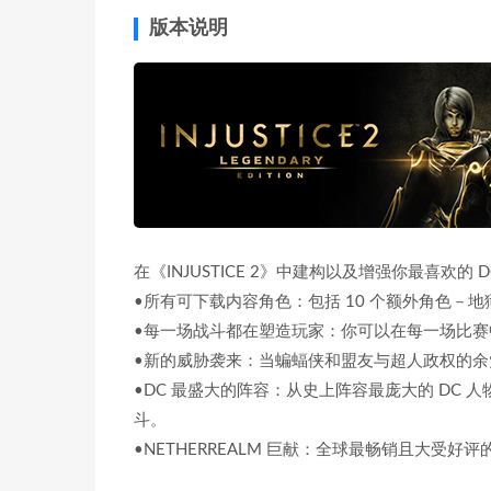
版本说明
在《INJUSTICE 2》中建构以及增强你最喜欢的 
•所有可下载内容角色：包括 10 个额外角色－地狱男爵
•每一场战斗都在塑造玩家：你可以在每一场比赛
•新的威胁袭来：当蝙蝠侠和盟友与超人政权的余
•DC 最盛大的阵容：从史上阵容最庞大的 DC
斗。
•NETHERREALM 巨献：全球最畅销且大受