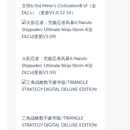
文明6/Sid Meier’s Civilization® VI（全
DLCs）（更新V1.0.12.54）
火影忍者：究极忍者风暴4/Naruto
Shippuden: Ultimate Ninja Storm 4(全
DLCs)(更新V1.09)
三角战略数字豪华版/TRIANGLE
STRATEGY DIGITAL DELUXE EDITION