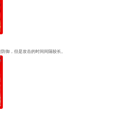
破防御，但是攻击的时间间隔较长。