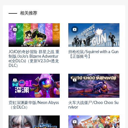
相关推荐
JOJO的奇妙冒险 群星之战 重
持枪松鼠/Squirrel with a Gun
制版/JoJo’s Bizarre Adventur
【正版账号】
e(全DLCs)（更新V2.3.0+透龙
DLC）
霓虹深渊豪华版/Neon Abyss
火车大战僵尸/Choo Choo Su
（全DLCs）
rvivor