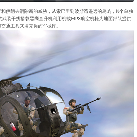
亚和伊朗去消除新的威胁，从索巴里到波斯湾遥远的岛屿，N个单独
抵抗武装干扰搭载黑鹰直升机利用机载MP3航空机枪为地面部队提供
和交通工具来填充你的军械库。