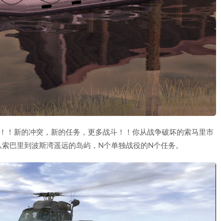
晶！！新的冲突，新的任务，更多战斗！！你从战争破坏的索马里市
从索巴里到波斯湾遥远的岛屿，N个单独战役的N个任务。