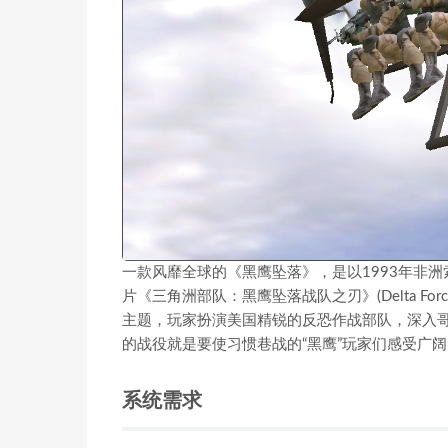
一款风靡全球的《黑鹰坠落》，是以1993年非
片《三角洲部队：黑鹰坠落战队之刃》(Delta Force: 
主题，玩家扮演美国精锐的反恐作战部队，深入
的战役就是要使习惯巷战的“黑鹰”玩家们感受广
系统需求