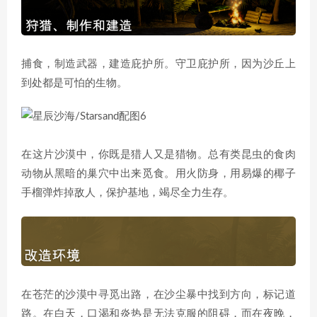
捕食，制造武器，建造庇护所。守卫庇护所，因为沙丘上
到处都是可怕的生物。
在这片沙漠中，你既是猎人又是猎物。总有类昆虫的食肉
动物从黑暗的巢穴中出来觅食。用火防身，用易爆的椰子
手榴弹炸掉敌人，保护基地，竭尽全力生存。
在苍茫的沙漠中寻觅出路，在沙尘暴中找到方向，标记道
路。在白天，口渴和炎热是无法克服的阻碍，而在夜晚，