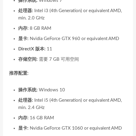
操作系统:
Windows 7
处理器:
Intel i3 (4th Generation) or equivalent AMD,
min. 2.0 GHz
内存:
8 GB RAM
显卡:
Nvidia GeForce GTX 960 or equivalent AMD
DirectX 版本:
11
存储空间:
需要 7 GB 可用空间
推荐配置:
操作系统:
Windows 10
处理器:
Intel i5 (4th Generation) or equivalent AMD,
min. 2.4 GHz
内存:
16 GB RAM
显卡:
Nvidia GeForce GTX 1060 or equivalent AMD