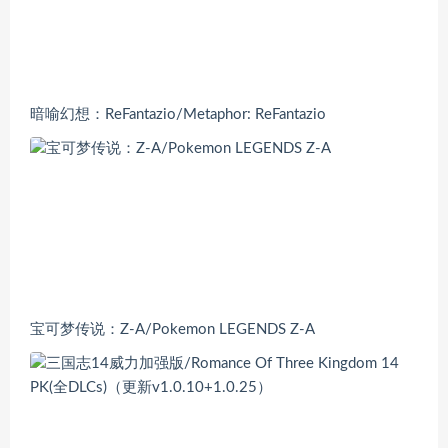
暗喻幻想：ReFantazio/Metaphor: ReFantazio
宝可梦传说：Z-A/Pokemon LEGENDS Z-A