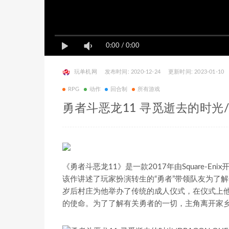
0:00
/
0:00
玩单机网
发布时间: 2020-12-24
更新时间: 2023-01-10
RPG
动作
回合制
所有游戏
勇者斗恶龙11 寻觅逝去的时光/DR
《勇者斗恶龙11》是一款2017年由Square-
该作讲述了玩家扮演转生的“勇者”带领队友为了
岁后村庄为他举办了传统的成人仪式，在仪式上他
的使命。为了了解有关勇者的一切，主角离开家