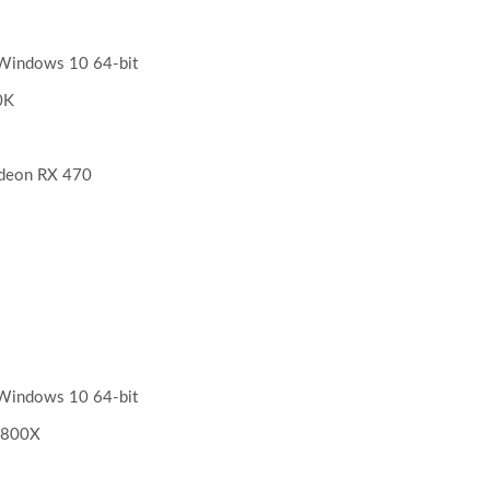
indows 10 64-bit
0K
deon RX 470
indows 10 64-bit
1800X