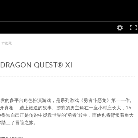
收藏
AGON QUEST® XI
Enix开发的多平台角色扮演游戏，是系列游戏《勇者斗恶龙》第十一作。
解开真相， 踏上旅途的故事。游戏的男主角在一座小村庄长大，16
得知自己正是传说中拯救世界的“勇者”转生，而他也将背负着重大
乡踏上了冒险之旅。