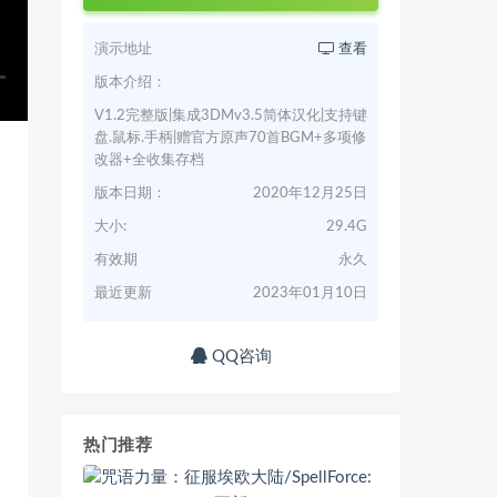
演示地址
查看
版本介绍：
V1.2完整版|集成3DMv3.5简体汉化|支持键
盘.鼠标.手柄|赠官方原声70首BGM+多项修
改器+全收集存档
版本日期：
2020年12月25日
大小:
29.4G
有效期
永久
最近更新
2023年01月10日
QQ咨询
热门推荐