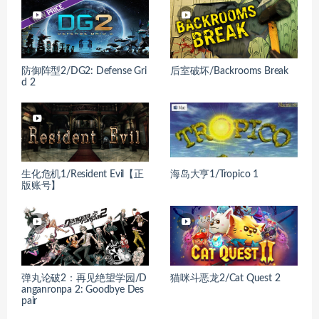
防御阵型2/DG2: Defense Gri
后室破坏/Backrooms Break
d 2
生化危机1/Resident Evil【正
海岛大亨1/Tropico 1
版账号】
弹丸论破2：再见绝望学园/D
猫咪斗恶龙2/Cat Quest 2
anganronpa 2: Goodbye Des
pair