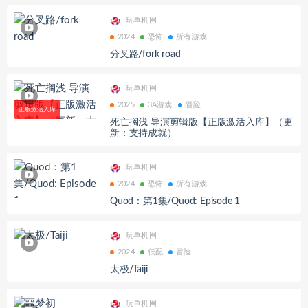
玩单机网
2024
恐怖
所有游戏
分叉路/fork road
玩单机网
2025
3A游戏
冒险
死亡搁浅 导演剪辑版【正版激活入库】（更
新：支持成就）
玩单机网
2024
恐怖
所有游戏
Quod：第1集/Quod: Episode 1
玩单机网
2024
低配
冒险
太极/Taiji
玩单机网