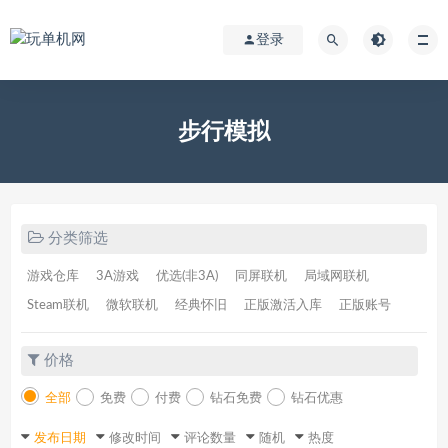
登录
步行模拟
分类筛选
游戏仓库
3A游戏
优选(非3A)
同屏联机
局域网联机
Steam联机
微软联机
经典怀旧
正版激活入库
正版账号
价格
全部
免费
付费
钻石免费
钻石优惠
发布日期
修改时间
评论数量
随机
热度